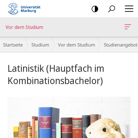
Mobile-
Navigation
Vor dem Studium
Breadcrumb-
Startseite
Studium
Vor dem Studium
Studienangebot
Navigation
Hauptinhalt
Latinistik (Hauptfach im
Kombinationsbachelor)