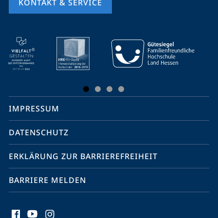
KONTAKT & SERVICE
Mobile-
Service-
Navigation
und
Social
IMPRESSUM
Media
Kontakte
DATENSCHUTZ
ERKLÄRUNG ZUR BARRIEREFREIHEIT
BARRIERE MELDEN