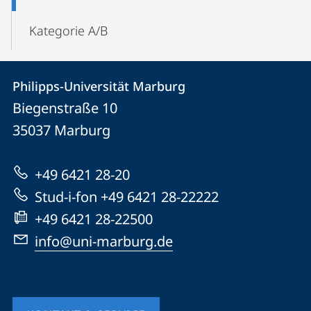
Kategorie A/B
Kontakt
Kontaktinformationen
Philipps-Universität Marburg
Philipps-
und
Biegenstraße 10
Universität
Informationen
35037
Marburg
Marburg
zur
+49 6421 28-20
Website
Stud-i-fon +49 6421 28-22222
+49 6421 28-22500
info@uni-marburg.de