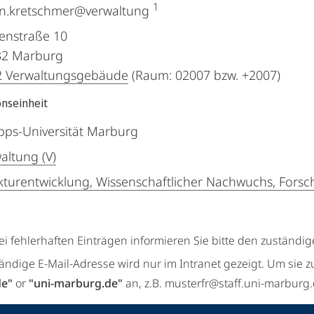
1
in.kretschmer@verwaltung
enstraße 10
32
Marburg
2 Verwaltungsgebäude
(Raum: 02007 bzw. +2007)
onseinheit
ipps-Universität Marburg
altung (V)
kturentwicklung, Wissenschaftlicher Nachwuchs, Forsch
ei fehlerhaften Einträgen informieren Sie bitte den zuständi
tändige E-Mail-Adresse wird nur im Intranet gezeigt. Um sie z
de"
or
"uni-marburg.de"
an, z.B. musterfr@staff.uni-marburg