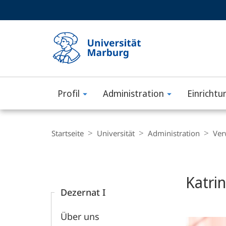
Service-
HIGH-CONTRAST VERSION
SUCHE UND SUCHERGEBNIS
Navigation
Haupt-
Navigation
Profil
Administration
Einrichtu
Philipps-
Universität
Breadcrumb-
Navigation
Startseite
Universität
Administration
Ver
Marburg
Content-
Navigation
Katri
Dezernat I
Über uns