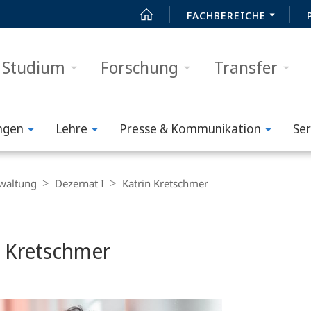
FACHBEREICHE
Studium
Forschung
Transfer
ngen
Lehre
Presse & Kommunikation
Ser
waltung
Dezernat I
Katrin Kretschmer
n Kretschmer