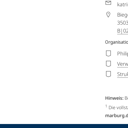
katr
Bieg
350
B|0
Organisati
Phil
Verw
Stru
Hinweis:
B
1
Die volls
marburg.