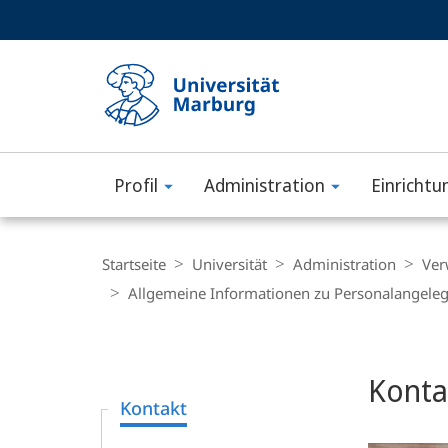
Service-
HIGH-CONTRAST VERSION
SUCHE UND SUCHERGEBNIS
Navigation
Haupt-
Navigation
Profil
Administration
Einrichtu
Philipps-
Universität
Breadcrumb-
Navigation
Startseite
Universität
Administration
Ver
Marburg
Allgemeine Informationen zu Personalangele
Content-
Navigation
Hauptinhal
Konta
Kontakt