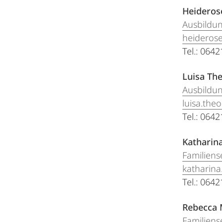
Heideros
Ausbildun
heideros
Tel.: 064
Luisa Th
Ausbildun
luisa.th
Tel.: 064
Katharina
Familiens
katharina
Tel.: 064
Rebecca 
Familiens