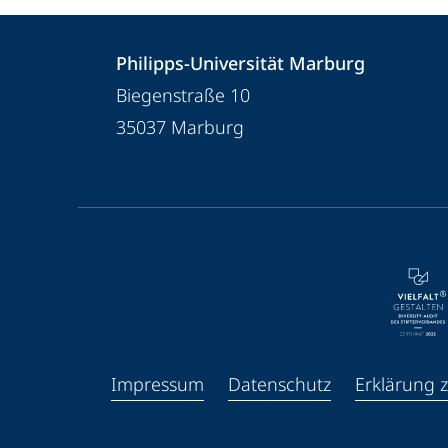
Kontakt
Kontaktinformationen
Philipps-Universität Marburg
und
Philipps-
Biegenstraße 10
Informationen
Universität
35037
Marburg
Marburg
zur
Website
Service-
Navigation
und
Social
Media
Impressum
Datenschutz
Erklärung z
Kontakte
Facebook
Youtube
Instagram