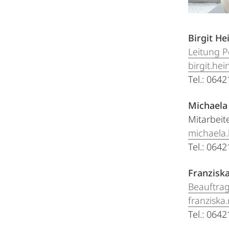
Birgit He
Leitung P
birgit.he
Tel.: 064
Michaela
Mitarbeit
michaela
Tel.: 064
Franzisk
Beauftrag
franzisk
Tel.: 064