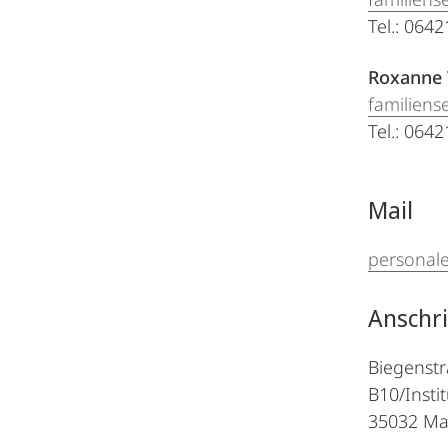
Tel.: 064
Roxanne 
familiens
Tel.: 064
Mail
personal
Anschri
Biegenstr
B10/Inst
35032 Ma