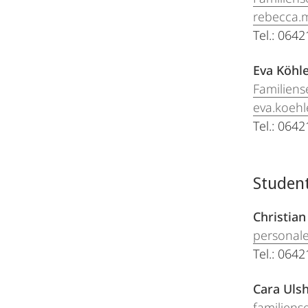
rebecca.
Tel.: 064
Eva Köhl
Familiens
eva.koeh
Tel.: 064
Student
Christia
personal
Tel.: 064
Cara Uls
familiens