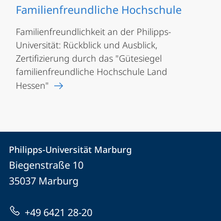
Familienfreundliche Hochschule
Familienfreundlichkeit an der Philipps-
Universität: Rückblick und Ausblick,
Zertifizierung durch das "Gütesiegel
familienfreundliche Hochschule Land
Hessen"
Kontakt
Kontaktinformationen
Philipps-Universität Marburg
Philipps-
und
Biegenstraße 10
Universität
Informationen
35037
Marburg
Marburg
zur
+49 6421 28-20
Website