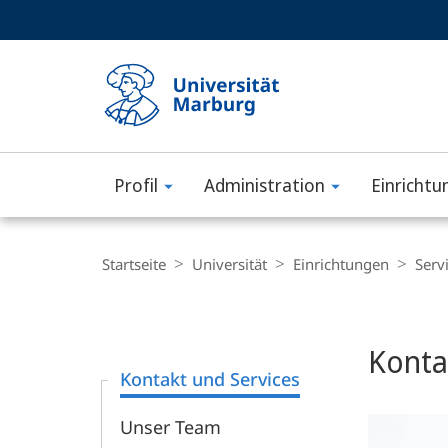
Service-
HIGH-CONTRAST VERSION
SUCHE UND SUCHERGEBNIS
Navigation
Haupt-
Navigation
Profil
Administration
Einrichtu
Philipps-
Universität
Breadcrumb-
Navigation
Startseite
Universität
Einrichtungen
Serv
Marburg
Content-
Navigation
Hauptinhal
Konta
Kontakt und Services
Unser Team