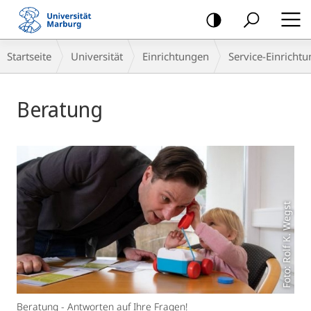
Mobile-
Navigation
Breadcrumb-
Startseite
Universität
Einrichtungen
Service-Einricht
Navigation
Hauptinhalt
Beratung
Foto: Rolf K. Wegst
Beratung - Antworten auf Ihre Fragen!