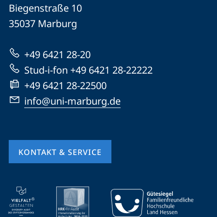
Philipps-
und
Biegenstraße 10
Universität
Informationen
35037
Marburg
Marburg
zur
+49 6421 28-20
Website
Stud-i-fon +49 6421 28-22222
+49 6421 28-22500
info@uni-marburg.de
KONTAKT & SERVICE
Mobile-
Service-