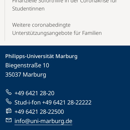
Finanzielle Soforthilfe in der Coronakrise für
Studentinnen
Weitere coronabedingte
Unterstützungsangebote für Familien
Kontakt
Kontaktinformationen
Philipps-Universität Marburg
Philipps-
und
Biegenstraße 10
Universität
Informationen
35037
Marburg
Marburg
zur
+49 6421 28-20
Website
Stud-i-fon +49 6421 28-22222
+49 6421 28-22500
info@uni-marburg.de