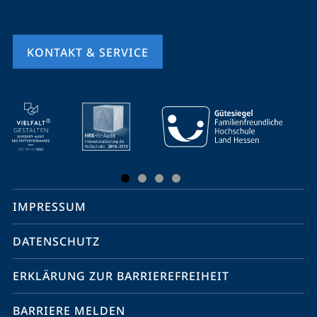
KONTAKT & SERVICE
Mobile-
Service-
Navigation
und
Social
IMPRESSUM
Media
Kontakte
DATENSCHUTZ
ERKLÄRUNG ZUR BARRIEREFREIHEIT
BARRIERE MELDEN