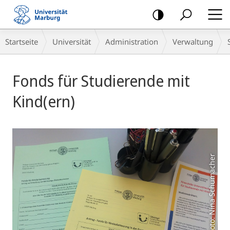
Mobile-
Navigation
Breadcrumb-
Startseite
Universität
Administration
Verwaltung
Navigation
Hauptinhalt
Fonds für Studierende mit
Kind(ern)
Foto: Nina Schumacher