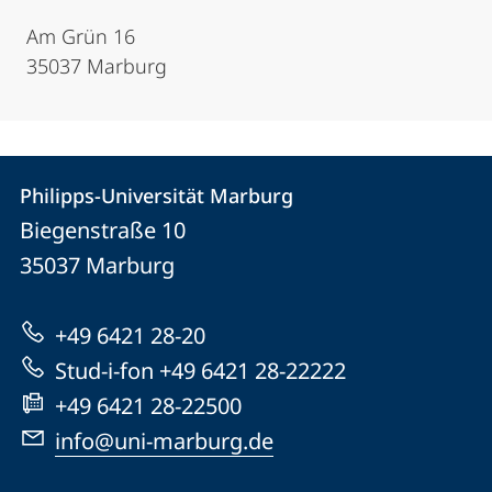
Am Grün 16
35037 Marburg
Kontakt
Kontaktinformationen
Philipps-Universität Marburg
Philipps-
und
Biegenstraße 10
Universität
Informationen
35037
Marburg
Marburg
zur
+49 6421 28-20
Website
Stud-i-fon +49 6421 28-22222
+49 6421 28-22500
info@uni-marburg.de