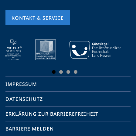
KONTAKT & SERVICE
Mobile-
Service-
Navigation
und
Social
IMPRESSUM
Media
Kontakte
DATENSCHUTZ
ERKLÄRUNG ZUR BARRIEREFREIHEIT
BARRIERE MELDEN