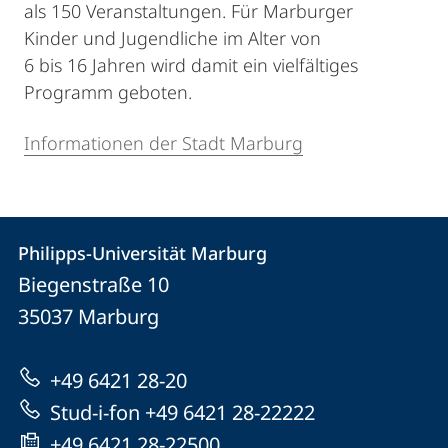
als 150 Veranstaltungen. Für Marburger
Kinder und Jugendliche im Alter von
6 bis 16 Jahren wird damit ein vielfältiges
Programm geboten.
Informationen der Stadt Marburg
Kontakt
Kontaktinformationen
Philipps-Universität Marburg
Philipps-
und
Biegenstraße 10
Universität
Informationen
35037
Marburg
Marburg
zur
+49 6421 28-20
Website
Stud-i-fon +49 6421 28-22222
+49 6421 28-22500