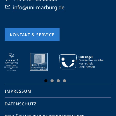
info@uni-marburg.de
KONTAKT & SERVICE
Mobile-
Service-
Navigation
und
Social
IMPRESSUM
Media
Kontakte
DATENSCHUTZ