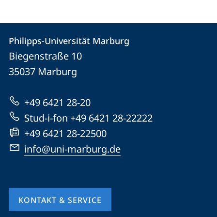
Kontakt
Kontaktinformationen
Philipps-Universität Marburg
Philipps-
und
Biegenstraße 10
Universität
Informationen
35037
Marburg
Marburg
zur
+49 6421 28-20
Website
Stud-i-fon +49 6421 28-22222
+49 6421 28-22500
info@uni-marburg.de
KONTAKT & SERVICE