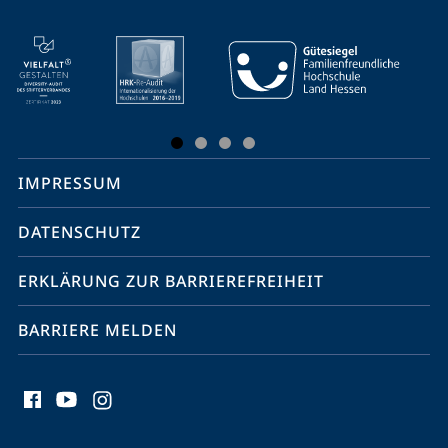
Mobile-
Service-
Navigation
und
Social
IMPRESSUM
Media
Kontakte
DATENSCHUTZ
ERKLÄRUNG ZUR BARRIEREFREIHEIT
BARRIERE MELDEN