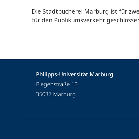
Die Stadtbücherei Marburg ist für zw
für den Publikumsverkehr geschlosse
Kontakt
Kontaktinformationen
Philipps-Universität Marburg
und
Philipps-
Biegenstraße 10
Informationen
Universität
35037
Marburg
Marburg
zur
Website
Service-