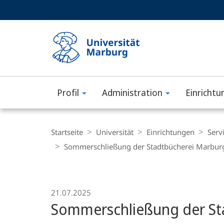
Service-
HIGH-CONTRAST VERSION
SUCHE UND SUCHERGEBNIS
Navigation
Haupt-
Navigation
Profil
Administration
Einrichtu
Philipps-
Universität
Breadcrumb-
Navigation
Startseite
Universität
Einrichtungen
Serv
Marburg
Sommerschließung der Stadtbücherei Marbur
21.07.2025
Sommerschließung der St