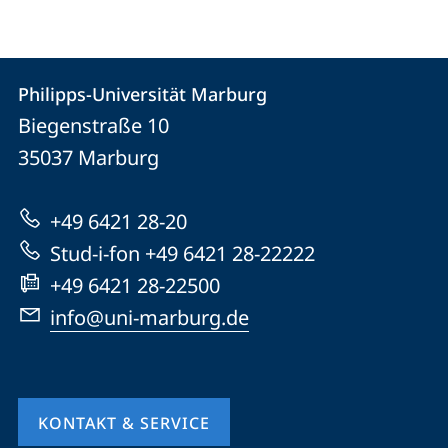
Kontakt
Kontaktinformationen
Philipps-Universität Marburg
Philipps-
und
Biegenstraße 10
Universität
Informationen
35037
Marburg
Marburg
zur
+49 6421 28-20
Website
Stud-i-fon +49 6421 28-22222
+49 6421 28-22500
info@uni-marburg.de
KONTAKT & SERVICE