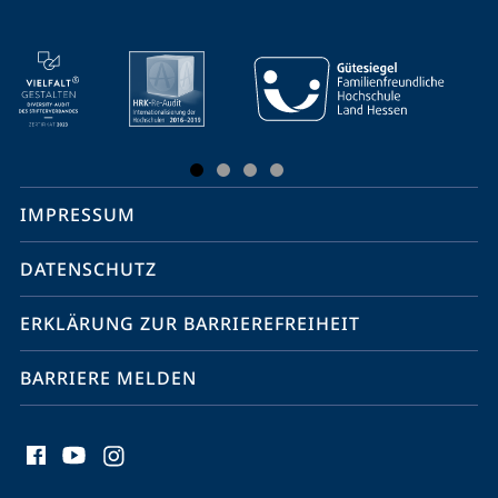
Mobile-
Service-
Navigation
und
Social
IMPRESSUM
Media
Kontakte
DATENSCHUTZ
ERKLÄRUNG ZUR BARRIEREFREIHEIT
BARRIERE MELDEN