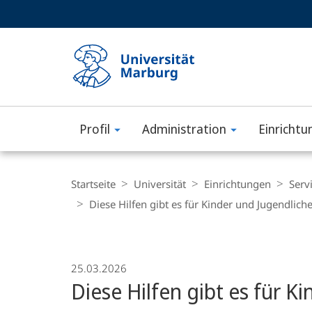
Service-
HIGH-CONTRAST VERSION
SUCHE UND SUCHERGEBNIS
Navigation
Haupt-
Navigation
Profil
Administration
Einrichtu
Philipps-
Universität
Breadcrumb-
Navigation
Startseite
Universität
Einrichtungen
Serv
Marburg
Diese Hilfen gibt es für Kinder und Jugendlich
25.03.2026
Diese Hilfen gibt es für K