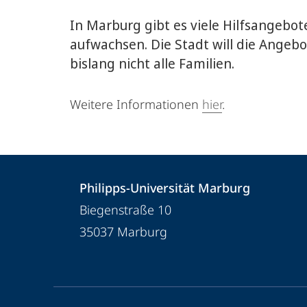
In Marburg gibt es viele Hilfsangebot
aufwachsen. Die Stadt will die Angeb
bislang nicht alle Familien.
Weitere Informationen
hier
.
Kontakt
Kontaktinformationen
Philipps-Universität Marburg
und
Philipps-
Biegenstraße 10
Informationen
Universität
35037
Marburg
Marburg
zur
Website