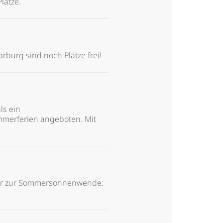
lätze.
burg sind noch Plätze frei!
ls ein
ommerferien angeboten. Mit
ier zur Sommersonnenwende: