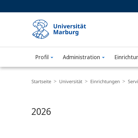
Service-
HIGH-CONTRAST VERSION
SUCHE UND SUCHERGEBNIS
Navigation
Haupt-
Navigation
Profil
Administration
Einrichtu
Philipps-
Hauptinhalt
Universität
Breadcrumb-
Navigation
Startseite
Universität
Einrichtungen
Serv
Marburg
2026