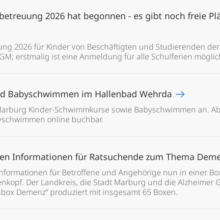
etreuung 2026 hat begonnen - es gibt noch freie Plät
ng 2026 für Kinder von Beschäftigten und Studierenden der 
M; erstmalig ist eine Anmeldung für alle Schulferien möglic
nd Babyschwimmen im Hallenbad Wehrda
 Marburg Kinder-Schwimmkurse sowie Babyschwimmen an. Ab s
yschwimmen online buchbar.
sen Informationen für Ratsuchende zum Thema Dem
ormationen für Betroffene und Angehörige nun in einer Box 
kopf. Der Landkreis, die Stadt Marburg und die Alzheimer G
sbox Demenz“ produziert mit insgesamt 65 Boxen.