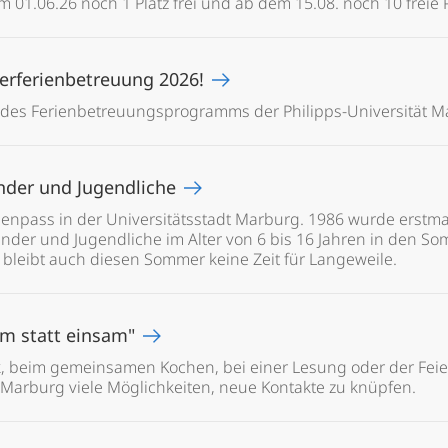
m 01.06.26 noch 1 Platz frei und ab dem 15.08. noch 10 freie P
merferienbetreuung 2026!
es Ferienbetreuungsprogramms der Philipps-Universität Mar
der und Jugendliche
rienpass in der Universitätsstadt Marburg. 1986 wurde erstma
inder und Jugendliche im Alter von 6 bis 16 Jahren in den S
bleibt auch diesen Sommer keine Zeit für Langeweile.
m statt einsam"
k, beim gemeinsamen Kochen, bei einer Lesung oder der Fe
in Marburg viele Möglichkeiten, neue Kontakte zu knüpfen.