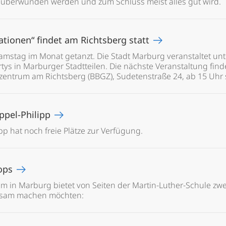
e überwunden werden und zum Schluss meist alles gut wird.
ationen“ findet am Richtsberg statt
Samstag im Monat getanzt. Die Stadt Marburg veranstaltet unt
ys in Marburger Stadtteilen. Die nächste Veranstaltung finde
ntrum am Richtsberg (BBGZ), Sudetenstraße 24, ab 15 Uhr s
appel-Philipp
pp hat noch freie Plätze zur Verfügung.
hops
 in Marburg bietet von Seiten der Martin-Luther-Schule zwe
rksam machen möchten: