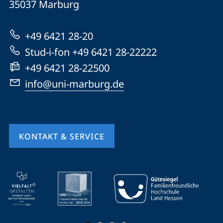
Informationen
35037
Marburg
Marburg
zur
+49 6421 28-20
Website
Stud-i-fon +49 6421 28-22222
+49 6421 28-22500
info@uni-marburg.de
KONTAKT & SERVICE
Mobile-
Service-
Navigation
und