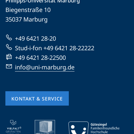
Philipps-Universität Marburg
Philipps-
und
Biegenstraße 10
Universität
Informationen
35037
Marburg
Marburg
zur
+49 6421 28-20
Website
Stud-i-fon +49 6421 28-22222
+49 6421 28-22500
info@uni-marburg.de
KONTAKT & SERVICE
Mobile-
Service-