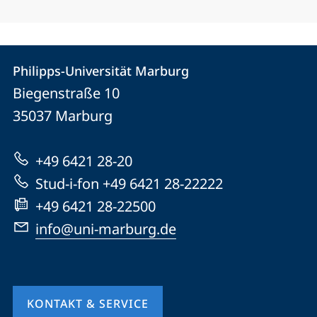
Kontakt
Kontaktinformationen
Philipps-Universität Marburg
Philipps-
und
Biegenstraße 10
Universität
Informationen
35037
Marburg
Marburg
zur
+49 6421 28-20
Website
Stud-i-fon +49 6421 28-22222
+49 6421 28-22500
info@uni-marburg.de
KONTAKT & SERVICE