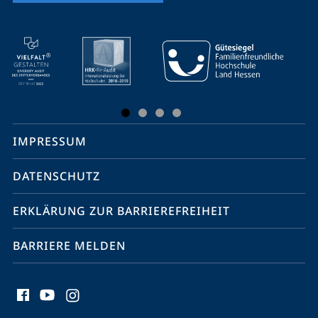
Mobile-
Service-
Navigation
und
Social
IMPRESSUM
Media
Kontakte
DATENSCHUTZ
ERKLÄRUNG ZUR BARRIEREFREIHEIT
BARRIERE MELDEN