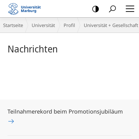
Mobile-
Navigation
Hauptinhalt
Breadcrumb-
Startseite
Universität
Profil
Universität + Gesellschaft
Navigation
Nachrichten
Teilnahmerekord beim Promotionsjubiläum