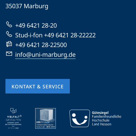
Universität
Informationen
35037
Marburg
Marburg
zur
+49 6421 28-20
Website
Stud-i-fon +49 6421 28-22222
+49 6421 28-22500
info@uni-marburg.de
KONTAKT & SERVICE
Mobile-
Service-
Navigation