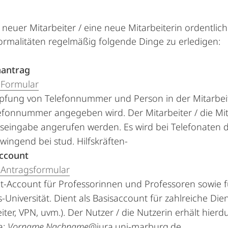
 neuer Mitarbeiter / eine neue Mitarbeiterin ordentlic
ormalitäten regelmäßig folgende Dinge zu erledigen:
nantrag
Formular
pfung von Telefonnummer und Person in der Mitarbeit
lefonnummer angegeben wird. Der Mitarbeiter / die Mit
eingabe angerufen werden. Es wird bei Telefonaten 
zwingend bei stud. Hilfskräften-
Account
Antragsformular
t-Account für Professorinnen und Professoren sowie f
s-Universität. Dient als Basisaccount für zahlreiche Dien
iter, VPN, uvm.). Der Nutzer / die Nutzerin erhält hie
a:
Vorname
.
Nachname
@jura.uni-marburg.de