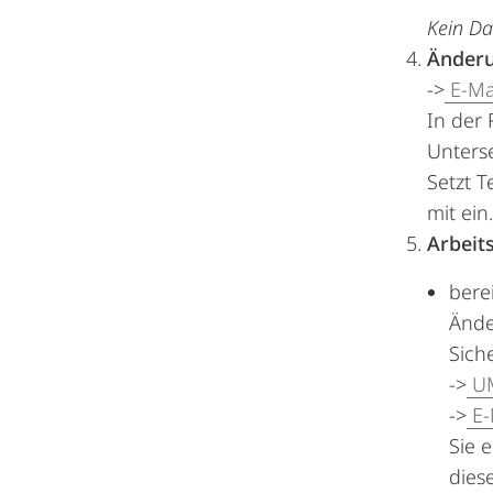
Kein Da
Änderu
->
E-Ma
In der 
Unters
Setzt T
mit ein.
Arbeit
bere
Ände
Sich
->
UM
->
E-
Sie 
diese