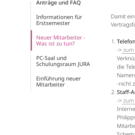
Anträge und FAQ
Damit ein
Informationen für
Erstsemester
Vertragsf
Neuer Mitarbeiter -
Telefo
Was ist zu tun?
->
zum 
PC-Saal und
Verknü
Schulungsraum JURA
die Te
Namens
Einführung neuer
-nicht 
Mitarbeiter
Staff-
->
zum 
Interne
Philipp
Mitarbe
Schem