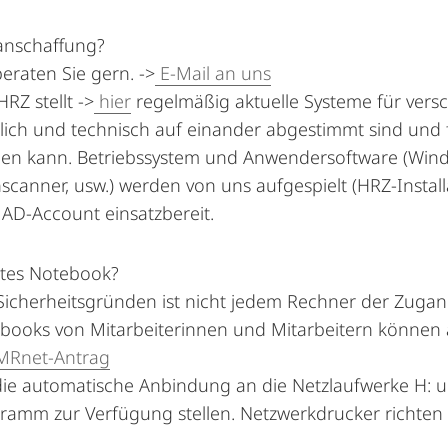
nschaffung?
beraten Sie gern.
->
E-Mail an uns
RZ stellt ->
hier
regelmäßig aktuelle Systeme für vers
slich und technisch auf einander abgestimmt sind und f
en kann. Betriebssystem und Anwendersoftware (Windo
nscanner, usw.) werden von uns aufgespielt (HRZ-Installa
AD-Account einsatzbereit.
ates Notebook?
Sicherheitsgründen ist nicht jedem Rechner der Zugang
books von Mitarbeiterinnen und Mitarbeitern können a
Rnet-Antrag
die automatische Anbindung an die Netzlaufwerke H: u
ramm zur Verfügung stellen. Netzwerkdrucker richten w