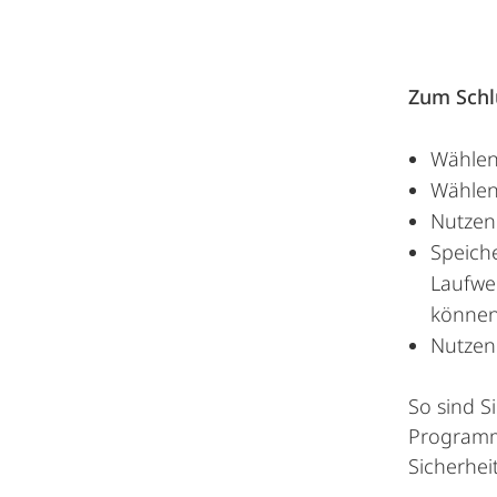
Zum Schl
Wählen
Wählen 
Nutzen 
Speiche
Laufwer
können 
Nutzen 
So sind S
Programmf
Sicherhei