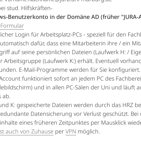
bei stud. Hilfskräften-
s-Benutzerkonto in der Domäne AD (früher "JURA-
Formular
icher Login für Arbeitsplatz-PCs - speziell für den Fa
utomatisch dafür, dass eine Mitarbeiterin ihre / ein Mi
riff auf seine persönlichen Dateien (Laufwerk H: / Eig
r Arbeitsgruppe (Laufwerk K:) erhält. Eventuell vorha
unden. E-Mail-Programme werden für Sie konfiguriert.
Account funktioniert sofort an jedem PC des Fachberei
bildschirm) und in allen PC-Sälen der Uni und läuft 
 ab.
 und K: gespeicherte Dateien werden durch das HRZ be
redundante Datensicherung vor Verlust geschützt. Be
nhalte eines früheren Zeitpunktes per Mausklick wied
ist auch von Zuhause
per
VPN
möglich.