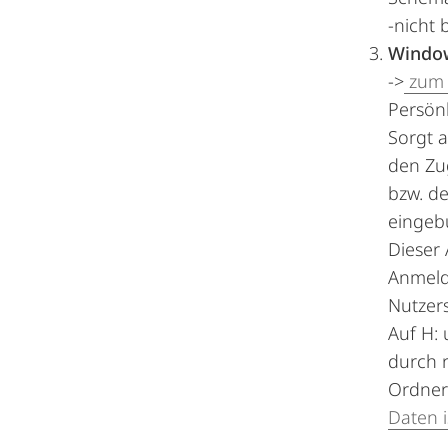
-nicht 
Window
->
zum 
Persönl
Sorgt a
den Zug
bzw. de
eingeb
Dieser 
Anmelde
Nutzers
Auf H:
durch 
Ordneri
Daten 