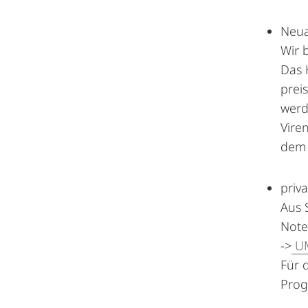
Neua
Wir 
Das H
prei
werd
Vire
dem 
priv
Aus 
Note
->
UM
Für 
Prog