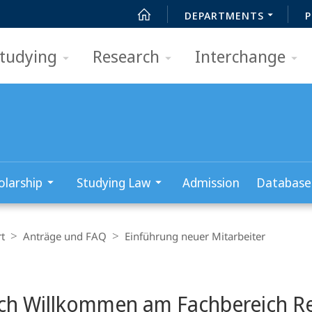
DEPARTMENTS
P
tudying
Research
Interchange
olarship
Studying Law
Admission
Database
t
Anträge und FAQ
Einführung neuer Mitarbeiter
ich Willkommen am Fachbereich R