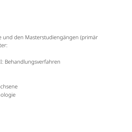
ie und den Masterstudiengängen (primär
er:
II: Behandlungsverfahren
achsene
hologie