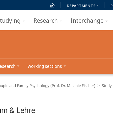
DEPARTMENTS
P
tudying
Research
Interchange
esearch
working sections
Couple and Family Psychology (Prof. Dr. Melanie Fischer)
Study
um & Lehre