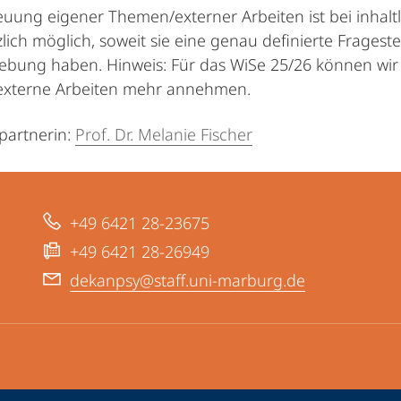
euung eigener Themen/externer Arbeiten ist bei inhalt
lich möglich, soweit sie eine genau definierte Frages
bung haben. Hinweis: Für das WiSe 25/26 können wir
xterne Arbeiten mehr annehmen.
partnerin:
Prof. Dr. Melanie Fischer
+49 6421 28-23675
+49 6421 28-26949
dekanpsy@staff.uni-marburg.de