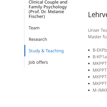
Clinical Couple and
Family Psychology
(Prof. Dr. Melanie
Lehrv
Fischer)
Team
Unser Tea
Master fü
Research
B-EKPb
Study & Teaching
B-KP1a-
Job offers
MKPPT-B
MKPPT-
MKPPT-
MKPPT-B
M-/MKP