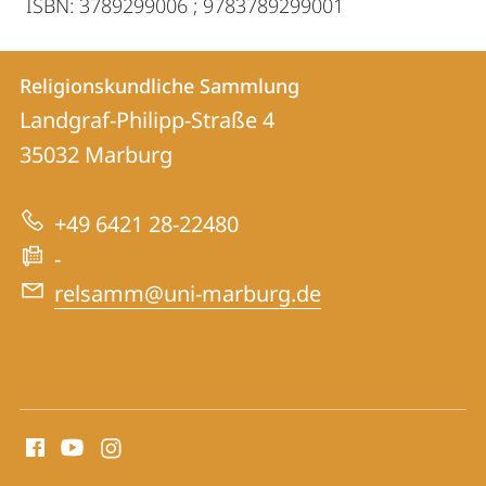
ISBN: 3789299006 ; 9783789299001
Contact
Contact
Religionskundliche Sammlung
details
Landgraf-Philipp-Straße 4
Religionskundliche
35032
Marburg
Sammlung
+49 6421 28-22480
-
relsamm@uni-marburg.de
social
media