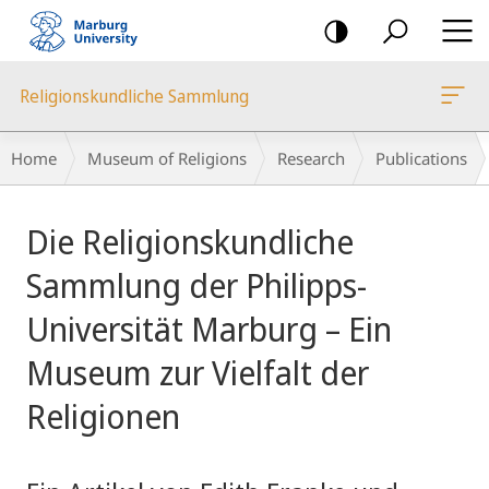
mobile
navigation
Religionskundliche Sammlung
Breadcrumb-
Home
Museum of Religions
Research
Publications
Navigation
Main
Die Religionskundliche
Content
Sammlung der Philipps-
Universität Marburg – Ein
Museum zur Vielfalt der
Religionen