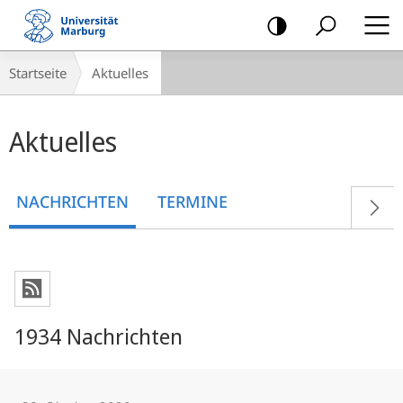
Mobile-
Navigation
Breadcrumb-
Startseite
Aktuelles
Navigation
Hauptinhalt
Aktuelles
NACHRICHTEN
TERMINE
1934 Nachrichten