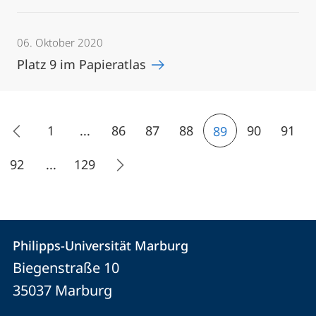
06. Oktober 2020
Platz 9 im Papieratlas
1
...
86
87
88
90
91
89
92
...
129
Kontakt
Kontaktinformationen
Philipps-Universität Marburg
Philipps-
und
Biegenstraße 10
Universität
Informationen
35037
Marburg
Marburg