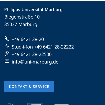
Kontakt
Kontaktinformationen
Philipps-Universität Marburg
Philipps-
und
Biegenstraße 10
Universität
Informationen
35037
Marburg
Marburg
zur
+49 6421 28-20
Website
Stud-i-fon +49 6421 28-22222
+49 6421 28-22500
info@uni-marburg.de
KONTAKT & SERVICE
Mobile-