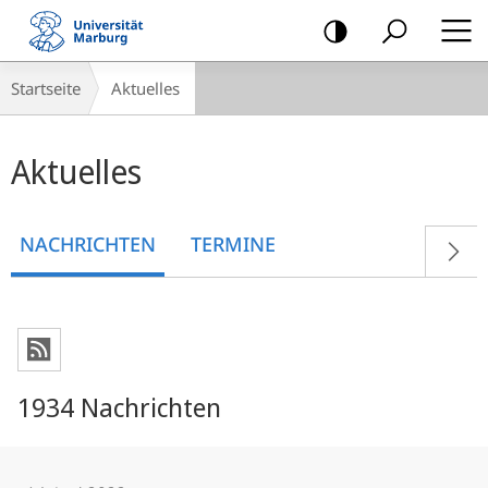
Mobile-
Navigation
Breadcrumb-
Startseite
Aktuelles
Navigation
Hauptinhalt
Aktuelles
NACHRICHTEN
TERMINE
1934 Nachrichten