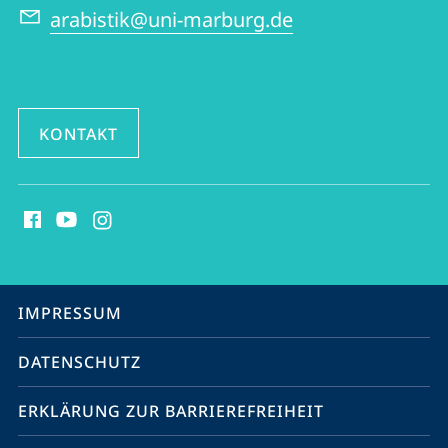
arabistik@uni-marburg.de
KONTAKT
Social
Media
Kontakte
Service-
IMPRESSUM
Navigation
DATENSCHUTZ
ERKLÄRUNG ZUR BARRIEREFREIHEIT