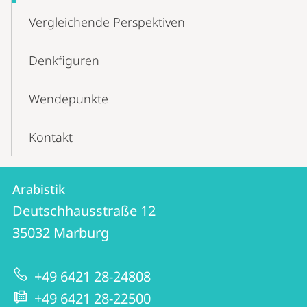
Vergleichende Perspektiven
Denkfiguren
Wendepunkte
Kontakt
Kontakt
Kontaktinformationen
Arabistik
Arabistik
und
Deutschhausstraße 12
Informationen
35032
Marburg
zur
+49 6421 28-24808
Website
+49 6421 28-22500