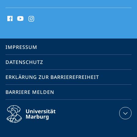
Social
Media
Kontakte
Service-
IMPRESSUM
Navigation
DATENSCHUTZ
ERKLÄRUNG ZUR BARRIEREFREIHEIT
BARRIERE MELDEN