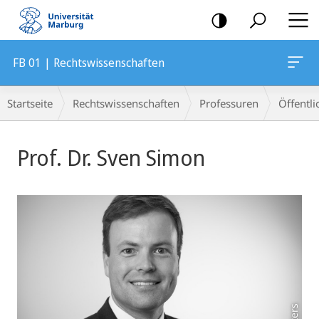
Mobile-
Navigation
FB 01 | Rechtswissenschaften
Breadcrumb-
Startseite
Rechtswissenschaften
Professuren
Öffentli
Navigation
Hauptinhalt
Prof. Dr. Sven Simon