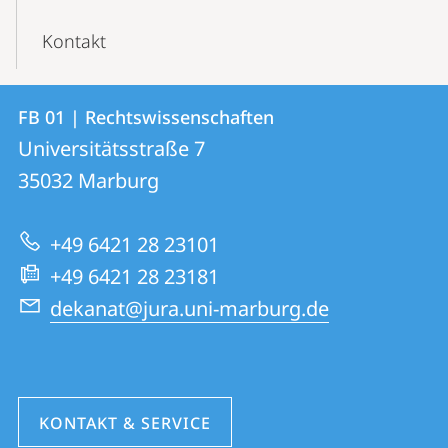
Kontakt
Kontakt
Kontaktinformationen
FB 01 | Rechtswissenschaften
FB
und
Universitätsstraße 7
01
Informationen
35032
Marburg
|
zur
Rechtswissenschaften
+49 6421 28 23101
Website
+49 6421 28 23181
dekanat@jura.uni-marburg.de
KONTAKT & SERVICE