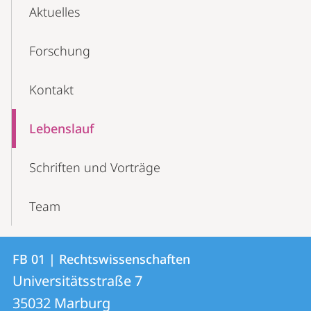
Aktuelles
Forschung
Kontakt
Lebenslauf
Schriften und Vorträge
Team
Kontakt
Kontaktinformationen
FB 01 | Rechtswissenschaften
FB
und
Universitätsstraße 7
01
Informationen
35032
Marburg