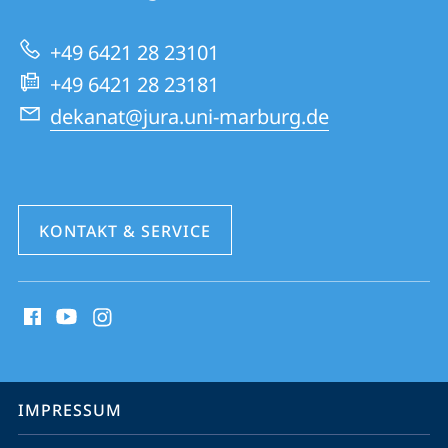
|
zur
Rechtswissenschaften
+49 6421 28 23101
Website
+49 6421 28 23181
dekanat@jura.uni-marburg.de
KONTAKT & SERVICE
Social
Media
Kontakte
Service-
IMPRESSUM
Navigation