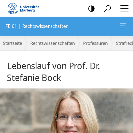
Mobile-
Navigation
FB 01 | Rechtswissenschaften
Breadcrumb-
Startseite
Rechtswissenschaften
Professuren
Strafrec
Navigation
Hauptinhalt
Lebenslauf von Prof. Dr.
Stefanie Bock