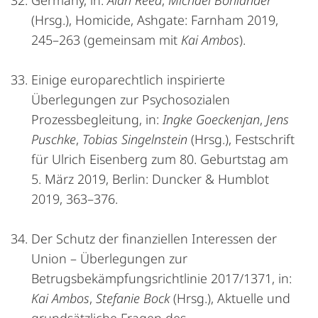
Germany, in:
Alan Reed
,
Michael Bohlander
(Hrsg.), Homicide, Ashgate: Farnham 2019,
245–263 (gemeinsam mit
Kai Ambos
).
Einige europarechtlich inspirierte
Überlegungen zur Psychosozialen
Prozessbegleitung, in:
Ingke Goeckenjan
,
Jens
Puschke
,
Tobias Singelnstein
(Hrsg.), Festschrift
für Ulrich Eisenberg zum 80. Geburtstag am
5. März 2019, Berlin: Duncker & Humblot
2019, 363–376.
Der Schutz der finanziellen Interessen der
Union – Überlegungen zur
Betrugsbekämpfungsrichtlinie 2017/1371, in:
Kai Ambos
,
Stefanie Bock
(Hrsg.), Aktuelle und