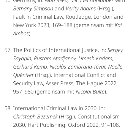
Germany, in:
Alan Reed, Michael Bohlander
with
Bethany Simpson
and
Verity Adams
(Hrsg.),
Fault in Criminal Law, Routledge, London and
New York 2023, 169–188 (gemeinsam mit
Kai
Ambos
).
The Politics of International Justice, in:
Sergey
Sayapin, Rustam Atadjanov, Umesh Kadam,
Gerhard Kemp, Nicolàs Zambrana-Tévar, Noelle
Quénivet
(Hrsg.), International Conflict and
Security Law, Asser Press, The Hague 2022,
957–980 (gemeinsam mit
Nicolai Bülte
).
International Criminal Law in 2030, in:
Christoph Bezemek
(Hrsg.), Constitutionalism
2030, Hart Publishing: Oxford 2022, 91–108.