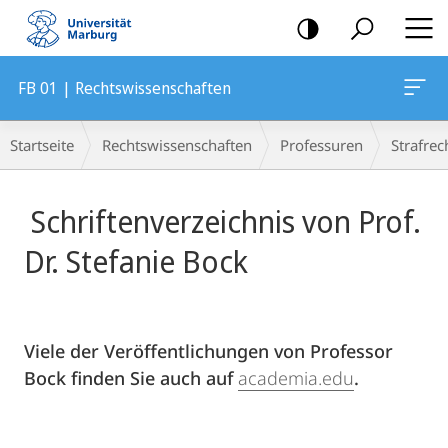
Mobile-
Navigation
FB 01 | Rechtswissenschaften
Breadcrumb-
Startseite
Rechtswissenschaften
Professuren
Strafrec
Navigation
Hauptinhalt
Schriftenverzeichnis von Prof.
Dr. Stefanie Bock
Viele der Veröffentlichungen von Professor
Bock finden Sie auch auf
academia.edu
.