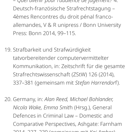
–
Quel avenir pour l'audience de jugement?
4.
Deutsch-französische Strafrechtstagung –
4èmes Rencontres du droit pénal franco-
allemandes, V & R unipress / Bonn University
Press: Bonn 2014, 99–115.
Strafbarkeit und Strafwürdigkeit
tatvorbereitender computervermittelter
Kommunikation, in: Zeitschrift für die gesamte
Strafrechtswissenschaft (ZStW) 126 (2014),
337–381 (gemeinsam mit
Stefan Harrendor
f).
Germany, in:
Alan Reed, Michael Bohlander,
Nicola Wake, Emma Smit
h (Hrsg.), General
Defences in Criminal Law – Domestic and
Comparative Perspectives, Ashgate: Farnham