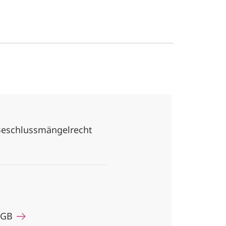
 Beschlussmängelrecht
 HGB