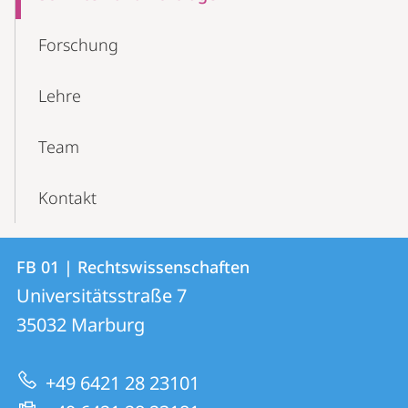
Forschung
Lehre
Team
Kontakt
Kontakt
Kontaktinformationen
FB 01 | Rechtswissenschaften
FB
und
Universitätsstraße 7
01
Informationen
35032
Marburg
|
zur
Rechtswissenschaften
+49 6421 28 23101
Website