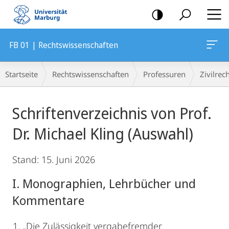
Mobile-
Navigation
FB 01 | Rechtswissenschaften
Breadcrumb-
Startseite
Rechtswissenschaften
Professuren
Zivilrec
Navigation
Hauptinhalt
Schriftenverzeichnis von Prof.
Dr. Michael Kling (Auswahl)
Stand: 15. Juni 2026
I. Monographien, Lehrbücher und
Kommentare
„Die Zulässigkeit vergabefremder