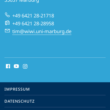
zur
Innovationsmanagement
Website
+49 6421 28-21718
+49 6421 28-28958
tim@wiwi.uni-marburg.de
Social
Media
Kontakte
Service-
IMPRESSUM
Navigation
DATENSCHUTZ