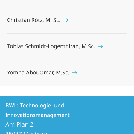
Christian Rötz, M. Sc.
Tobias Schmidt-Logenthiran, M.Sc.
Yomna AbouOmar, M.Sc.
Kontakt
Kontaktinformationen
BWL: Technologie- und
BWL:
und
Innovationsmanagement
Technologie-
Informationen
Am Plan 2
und
35037
Marburg