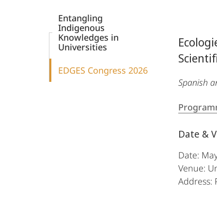
Kulturanthropologie
Entangling
Indigenous
Knowledges in
Ecologi
Universities
Scienti
EDGES Congress 2026
Spanish a
Programm
Date & 
Date: May
Venue: Un
Address: 