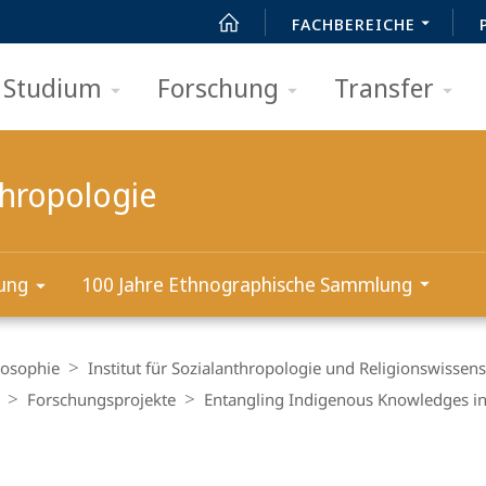
FACHBEREICHE
Studium
Forschung
Transfer
thropologie
ung
100 Jahre Ethnographische Sammlung
losophie
Institut für Sozialanthropologie und Religionswissens
Forschungs­projekte
Entangling Indigenous Knowledges in 
t