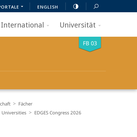
PORTALE
ENGLISH
International
Universität
FB 03
chaft
Fächer
Universities
EDGES Congress 2026