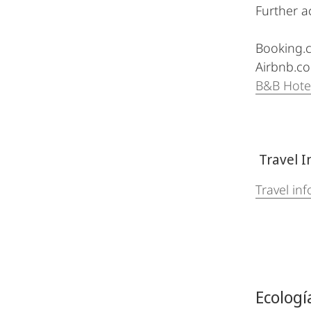
Further 
Booking.
Airbnb.c
B&B Hote
Travel I
Travel in
Ecologí