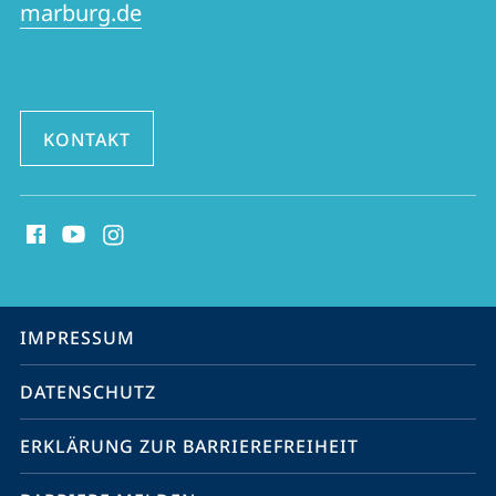
marburg.de
KONTAKT
Social
Media
Kontakte
Service-
IMPRESSUM
Navigation
DATENSCHUTZ
ERKLÄRUNG ZUR BARRIEREFREIHEIT