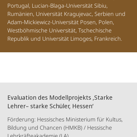
Portugal, Lucian-Blaga-Universität Sibiu,
Rumänien, Universität Kragujevac, Serbien und
Adam-Mickiewicz-Universität Posen, Polen,
Westböhmische Universität, Tschechische
Republik und Universität Limoges, Frankreich.
Evaluation des Modellprojekts ‚Starke
Lehrer– starke Schüler, Hessen‘
Förderung: Hessisches Ministerium für Kultus,
Bildung und Chancen (HMKB) / Hessische
Lehrkräfteakademie (LA)