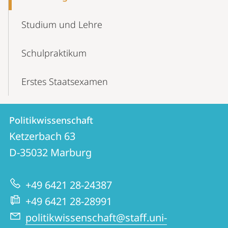
Studium und Lehre
Schulpraktikum
Erstes Staatsexamen
Kontakt
Kontaktinformationen
Politikwissenschaft
Politikwissenschaft
und
Ketzerbach 63
Informationen
D-35032
Marburg
zur
+49 6421 28-24387
Website
+49 6421 28-28991
politikwissenschaft@staff.uni-