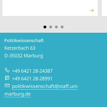
Kontakt
Kontaktinformationen
Politikwissenschaft
Politikwissenschaft
und
Ketzerbach 63
Informationen
D-35032
Marburg
zur
+49 6421 28-24387
Website
+49 6421 28-28991
politikwissenschaft@staff.uni-
marburg.de