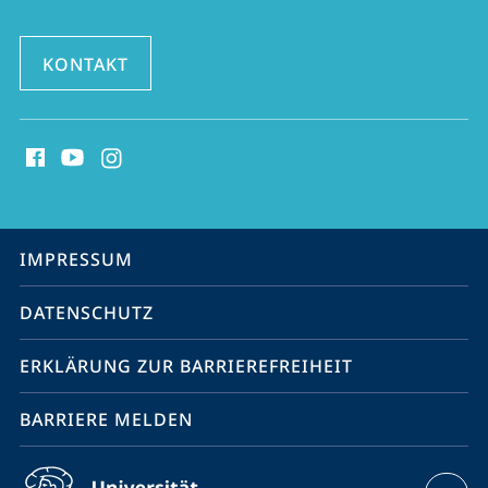
KONTAKT
Social
Media
Kontakte
Service-
IMPRESSUM
Navigation
DATENSCHUTZ
ERKLÄRUNG ZUR BARRIEREFREIHEIT
BARRIERE MELDEN