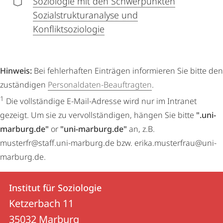
Soziologie mit den Schwerpunkten
Sozialstrukturanalyse und
Konfliktsoziologie
Hinweis:
Bei fehlerhaften Einträgen informieren Sie bitte den
zuständigen
Personaldaten-Beauftragten
.
1
Die vollständige E-Mail-Adresse wird nur im Intranet
gezeigt. Um sie zu vervollständigen, hängen Sie bitte
".uni-
marburg.de"
or
"uni-marburg.de"
an, z.B.
musterfr@staff.uni-marburg.de bzw. erika.musterfrau@uni-
marburg.de.
Kontakt
Kontaktinformationen
Institut für Soziologie
Institut
und
Ketzerbach 11
für
Informationen
35032
Marburg