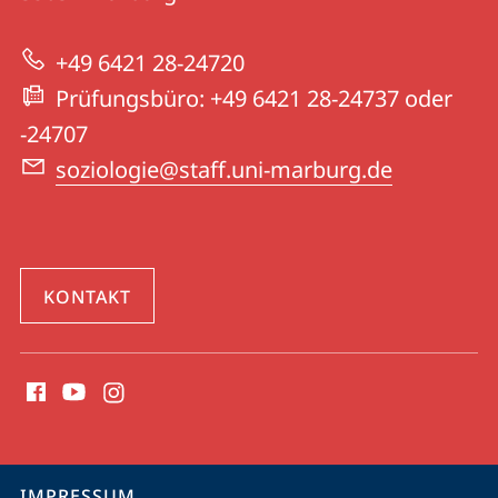
Soziologie
zur
+49 6421 28-24720
Website
Prüfungsbüro: +49 6421 28-24737 oder
-24707
soziologie@staff.uni-marburg.de
KONTAKT
Social
Media
Kontakte
Service-
IMPRESSUM