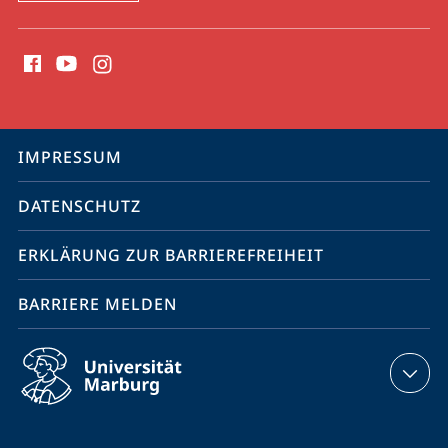
Social
Media
Kontakte
Service-
IMPRESSUM
Navigation
DATENSCHUTZ
ERKLÄRUNG ZUR BARRIEREFREIHEIT
BARRIERE MELDEN