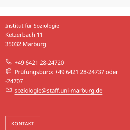
Kontakt
Kontaktinformationen
Institut für Soziologie
Institut
und
Ketzerbach 11
für
Informationen
35032
Marburg
Soziologie
zur
+49 6421 28-24720
Website
Prüfungsbüro: +49 6421 28-24737 oder
-24707
soziologie@staff.uni-marburg.de
KONTAKT