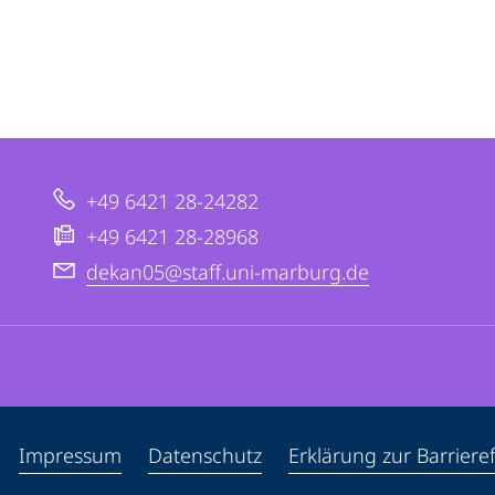
+49 6421 28-24282
+49 6421 28-28968
dekan05@staff.uni-marburg.de
ppen
Impressum
Datenschutz
Erklärung zur Barrieref