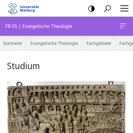
Mobile-
Navigation
FB 05 | Evangelische Theologie
Breadcrumb-
Startseite
Evangelische Theologie
Fachgebiete
Fachge
Navigation
Hauptinhalt
Studium
Foto: Beate Böhlendorf-Arslan