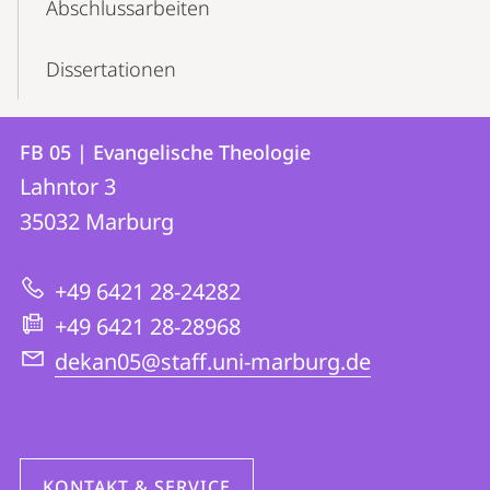
Abschlussarbeiten
Dissertationen
Kontakt
Kontaktinformationen
FB 05 | Evangelische Theologie
FB
und
Lahntor 3
05
Informationen
35032
Marburg
|
zur
Evangelische
+49 6421 28-24282
Website
Theologie
+49 6421 28-28968
dekan05@staff.uni-marburg.de
KONTAKT & SERVICE