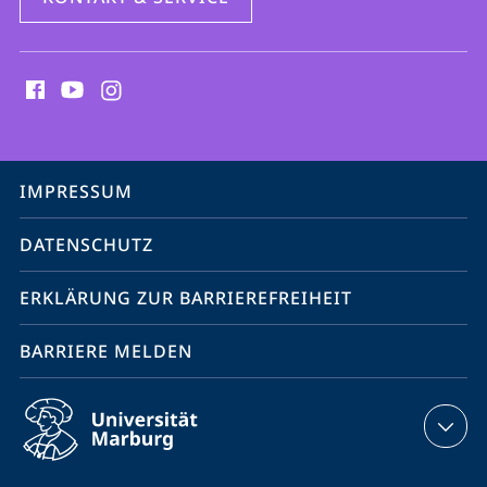
Social
Media
Kontakte
Service-
IMPRESSUM
Navigation
DATENSCHUTZ
ERKLÄRUNG ZUR BARRIEREFREIHEIT
BARRIERE MELDEN