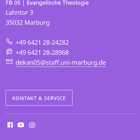
FB 05 | Evangelische Theologie
FB
und
Lahntor 3
05
Informationen
35032
Marburg
|
zur
Evangelische
+49 6421 28-24282
Website
Theologie
+49 6421 28-28968
dekan05@staff.uni-marburg.de
KONTAKT & SERVICE
Social
Media
Kontakte