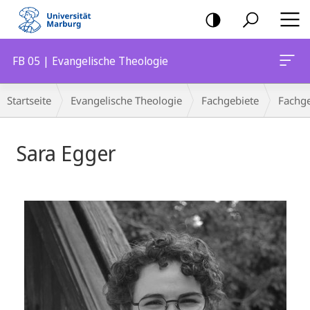
Mobile-
Navigation
FB 05 | Evangelische Theologie
Breadcrumb-
Startseite
Evangelische Theologie
Fachgebiete
Fachge
Navigation
Sara Egger