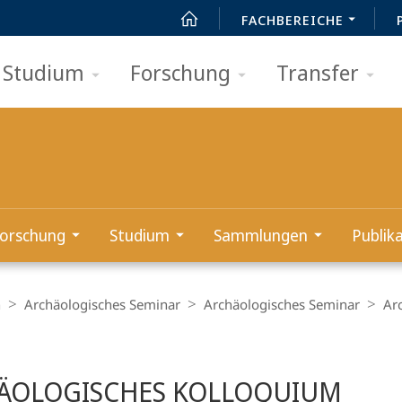
FACHBEREICHE
Studium
Forschung
Transfer
orschung
Studium
Sammlungen
Publik
n
Archäologisches Seminar
Archäologisches Seminar
Ar
t
ÄOLOGISCHES KOLLOQUIUM