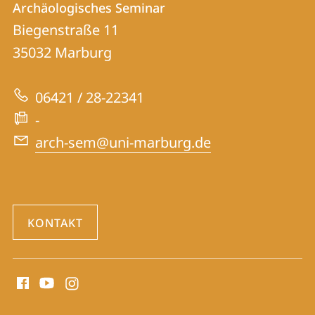
Archäologisches Seminar
Archäologisches
und
Biegenstraße 11
Seminar
Informationen
35032
Marburg
zur
06421 / 28-22341
Website
-
arch-sem@uni-marburg.de
KONTAKT
Social
Media