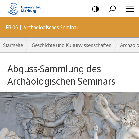
Mobile-
Navigation
FB 06 | Archäologisches Seminar
Breadcrumb-
Startseite
Geschichte und Kulturwissenschaften
Archäolo
Navigation
Hauptinhalt
Abguss-Sammlung des
Archäologischen Seminars