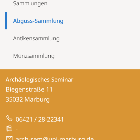
Sammlungen
Navigation
Abguss-Sammlung
Antikensammlung
Münzsammlung
Kontakt
Kontaktinformationen
Archäologisches Seminar
Archäologisches
und
Biegenstraße 11
Seminar
Informationen
35032
Marburg
zur
06421 / 28-22341
Website
-
arch-sem@uni-marburg.de