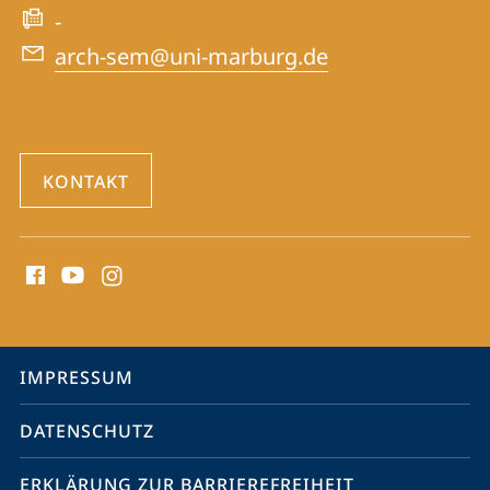
Website
-
arch-sem@uni-marburg.de
KONTAKT
Social
Media
Kontakte
Service-
IMPRESSUM
Navigation
DATENSCHUTZ
ERKLÄRUNG ZUR BARRIEREFREIHEIT