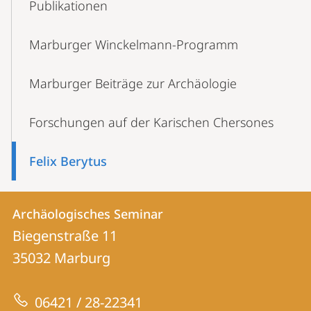
Publikationen
Navigation
Marburger Winckelmann-Programm
Marburger Beiträge zur Archäologie
Forschungen auf der Karischen Chersones
Felix Berytus
Kontakt
Kontaktinformationen
Archäologisches Seminar
Archäologisches
und
Biegenstraße 11
Seminar
Informationen
35032
Marburg
zur
06421 / 28-22341