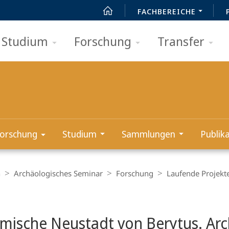
FACHBEREICHE
Studium
Forschung
Transfer
orschung
Studium
Sammlungen
Publik
n
Archäologisches Seminar
Forschung
Laufende Projekt
t
ömische Neustadt von Berytus. Arc