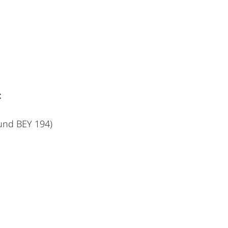
:
und BEY 194)