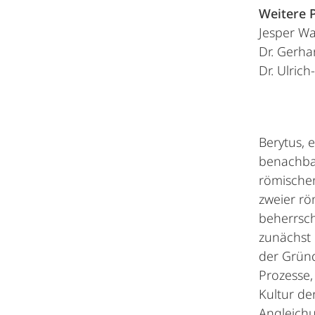
Weitere P
Jesper Wa
Dr. Gerh
Dr. Ulric
Berytus, 
benachbar
römischen
zweier rö
beherrsch
zunächst 
der Gründ
Prozesse,
Kultur de
Angleichu