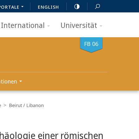
PORTALE
ENGLISH
International
Universität
FB 06
ationen
e
Beirut / Libanon
häologie einer römischen