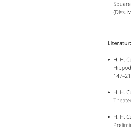
Square
(Diss.
Literatur
H. H. C
Hippod
147–21
H. H. C
Theater
H. H. C
Prelimi