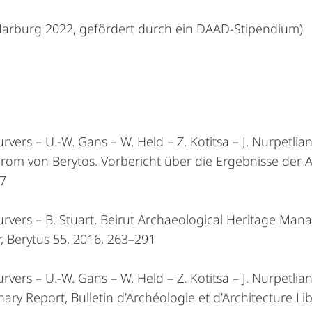
 Marburg 2022, gefördert durch ein DAAD-Stipendium)
:
urvers – U.-W. Gans – W. Held – Z. Kotitsa – J. Nurpetl
rom von Berytos. Vorbericht über die Ergebnisse der 
7
urvers – B. Stuart, Beirut Archaeological Heritage Ma
, Berytus 55, 2016, 263–291
urvers – U.-W. Gans – W. Held – Z. Kotitsa – J. Nurpetl
nary Report, Bulletin d’Archéologie et d’Architecture Li