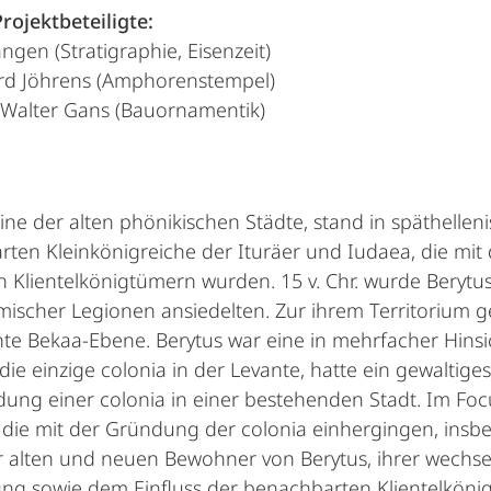
rojektbeteiligte:
ngen (Stratigraphie, Eisenzeit)
ard Jöhrens (Amphorenstempel)
h-Walter Gans (Bauornamentik)
eine der alten phönikischen Städte, stand in späthelleni
ten Kleinkönigreiche der Ituräer und Iudaea, die mit 
 Klientelkönigtümern wurden. 15 v. Chr. wurde Berytus
mischer Legionen ansiedelten. Zur ihrem Territorium ge
te Bekaa-Ebene. Berytus war eine in mehrfacher Hinsi
die einzige colonia in der Levante, hatte ein gewaltig
ung einer colonia in einer bestehenden Stadt. Im Focu
 die mit der Gründung der colonia einhergingen, insb
r alten und neuen Bewohner von Berytus, ihrer wechse
ng sowie dem Einfluss der benachbarten Klientelkönig