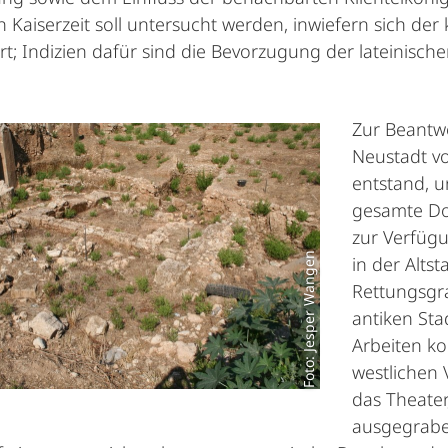
 Kaiserzeit soll untersucht werden, inwiefern sich der 
rt; Indizien dafür sind die Bevorzugung der lateinisc
Zur Beantw
Neustadt vo
entstand, u
gesamte Do
zur Verfügu
Foto: Jesper Wangen
in der Alt
Rettungsgra
antiken Sta
Arbeiten ko
westlichen 
das Theate
ausgegrabe