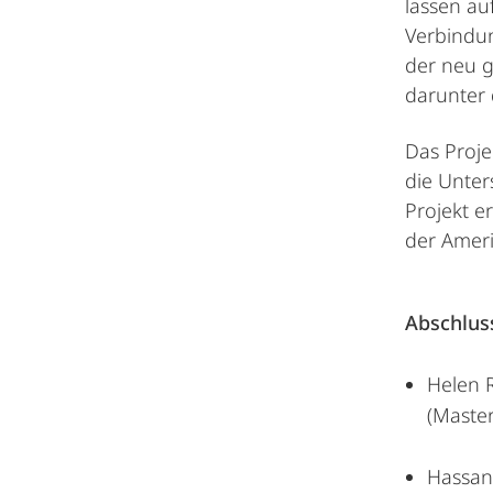
lassen au
Verbindu
der neu g
darunter 
Das Proje
die Unter
Projekt e
der Ameri
Abschlus
Helen R
(Maste
Hassan 