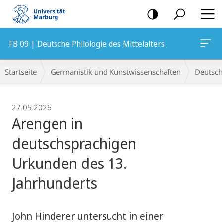
Mobile-
Navigation
FB 09 | Deutsche Philologie des Mittelalters
Breadcrumb-
Startseite
Germanistik und Kunstwissenschaften
Deutsche
Navigation
27.05.2026
Arengen in
deutschsprachigen
Urkunden des 13.
Jahrhunderts
John Hinderer untersucht in einer