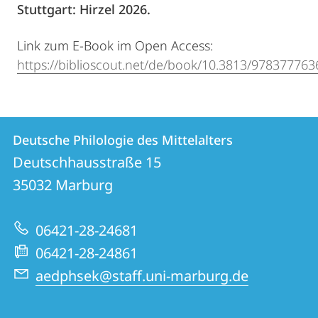
Stuttgart: Hirzel 2026.
Link zum E-Book im Open Access:
https://biblioscout.net/de/book/10.3813/97837776
Kontakt
Kontaktinformationen
Deutsche Philologie des Mittelalters
Deutsche
und
Deutschhausstraße 15
Philologie
Informationen
35032
Marburg
des
zur
Mittelalters
06421-28-24681
Website
06421-28-24861
aedphsek@staff.uni-marburg.de