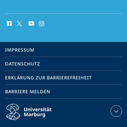
Social
Media
Kontakte
Service-
IMPRESSUM
Navigation
DATENSCHUTZ
ERKLÄRUNG ZUR BARRIEREFREIHEIT
BARRIERE MELDEN