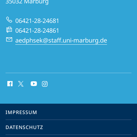
Informationen
35032
Marburg
des
zur
Mittelalters
06421-28-24681
Website
06421-28-24861
aedphsek@staff.uni-marburg.de
Social
Media
Kontakte
Service-
IMPRESSUM
Navigation
DATENSCHUTZ