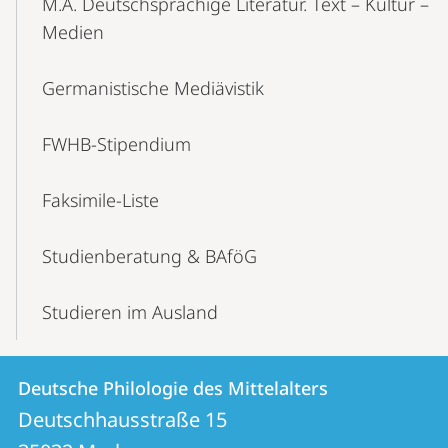
M.A. Deutschsprachige Literatur. Text – Kultur –
Medien
Germanistische Mediävistik
FWHB-Stipendium
Faksimile-Liste
Studienberatung & BAföG
Studieren im Ausland
Kontakt
Kontaktinformationen
Deutsche Philologie des Mittelalters
Deutsche
und
Deutschhausstraße 15
Philologie