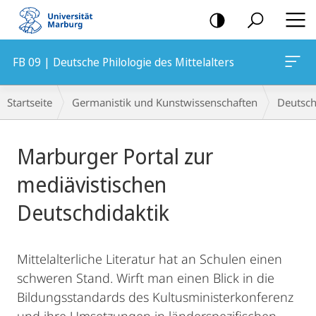
Mobile-
Navigation
FB 09 | Deutsche Philologie des Mittelalters
Breadcrumb-
Startseite
Germanistik und Kunstwissenschaften
Deutsche
Navigation
Hauptinhalt
Marburger Portal zur
mediävistischen
Deutschdidaktik
Mittelalterliche Literatur hat an Schulen einen
schweren Stand. Wirft man einen Blick in die
Bildungsstandards des Kultusministerkonferenz