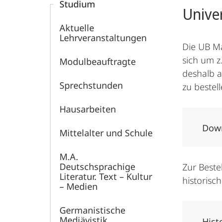
Studium
Mittelalters
Unive
Aktuelle
Lehrveranstaltungen
Die UB M
sich um z
Modul­­beauftragte
deshalb a
Sprechstunden
zu bestel
Hausarbeiten
Down
Mittelalter und Schule
M.A.
Deutschsprachige
Zur Beste
Literatur. Text – Kultur
historisc
– Medien
Germanistische
Mediävistik
Hist