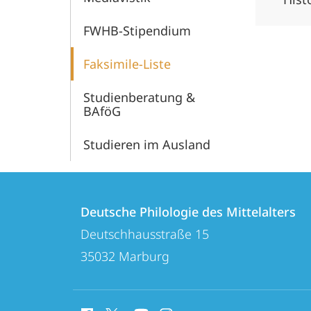
FWHB-Stipendium
Faksimile-Liste
Studienberatung &
BAföG
Studieren im Ausland
Kontakt
Kontaktinformationen
und
Deutsche Philologie des Mittelalters
Deutsche
Deutschhausstraße 15
Informationen
Philologie
35032
Marburg
zur
des
Mittelalters
Website
Social