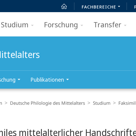
FACHBEREICHE
Studium
Forschung
Transfer
ttelalters
schung
Publikationen
n
Deutsche Philologie des Mittelalters
Studium
Faksimil
t
iles mittelalterlicher Handschrift