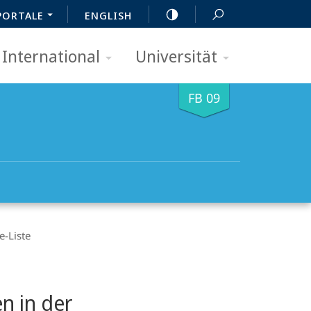
PORTALE
ENGLISH
International
Universität
FB 09
e-Liste
en in der