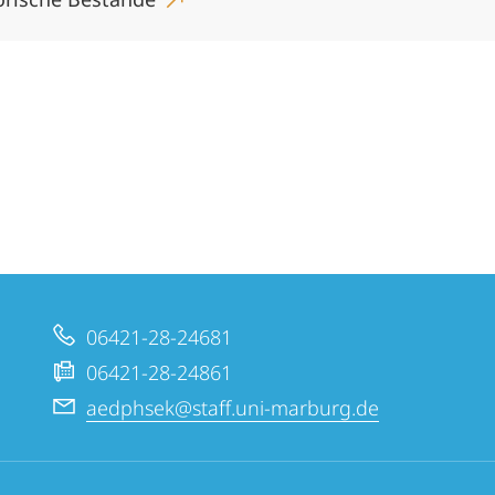
06421-28-24681
06421-28-24861
aedphsek@staff.uni-marburg.de