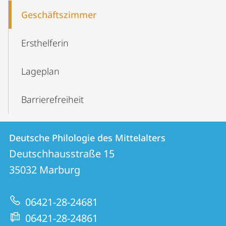
Geschäftszimmer
Ersthelferin
Lageplan
Barrierefreiheit
Kontakt
Kontaktinformationen
Deutsche Philologie des Mittelalters
Deutsche
und
Deutschhausstraße 15
Philologie
Informationen
35032
Marburg
des
zur
Mittelalters
06421-28-24681
Website
06421-28-24861