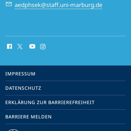
aedphsek@staff.uni-marburg.de
Social
Media
Kontakte
Service-
IMPRESSUM
Navigation
DATENSCHUTZ
ERKLÄRUNG ZUR BARRIEREFREIHEIT
BARRIERE MELDEN