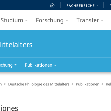
FACHBEREICHE
Studium
Forschung
Transfer
ttelalters
schung
Publikationen
n
Deutsche Philologie des Mittelalters
Publikationen
Re
t
tiones