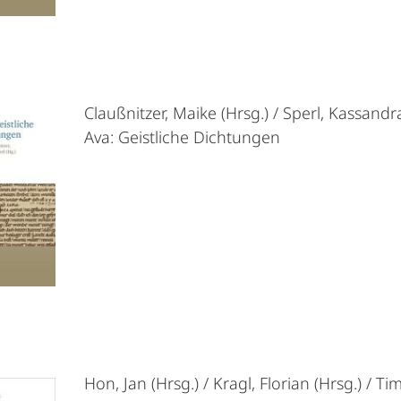
Claußnitzer, Maike (Hrsg.) / Sperl, Kassandra
Ava: Geistliche Dichtungen
Hon, Jan (Hrsg.) / Kragl, Florian (Hrsg.) / T