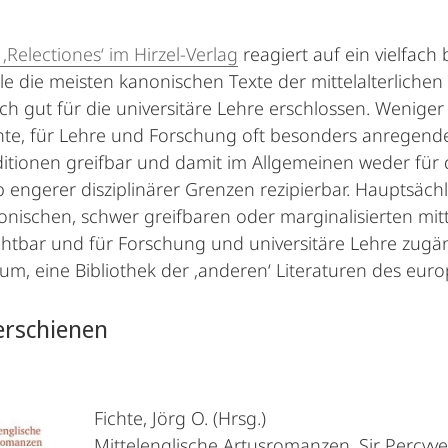
‚Relectiones‘ im Hirzel-Verlag
reagiert auf ein vielfach
ile die meisten kanonischen Texte der mittelalterlichen
ch gut für die universitäre Lehre erschlossen. Weniger 
nte, für Lehre und Forschung oft besonders anregende
ditionen greifbar und damit im Allgemeinen weder für 
 engerer disziplinärer Grenzen rezipierbar. Hauptsächli
onischen, schwer greifbaren oder marginalisierten mitt
chtbar und für Forschung und universitäre Lehre zug
um, eine Bibliothek der ‚anderen‘ Literaturen des europ
erschienen
Fichte, Jörg O. (Hrsg.)
Mittelenglische Artusromanzen. Sir Percyvel