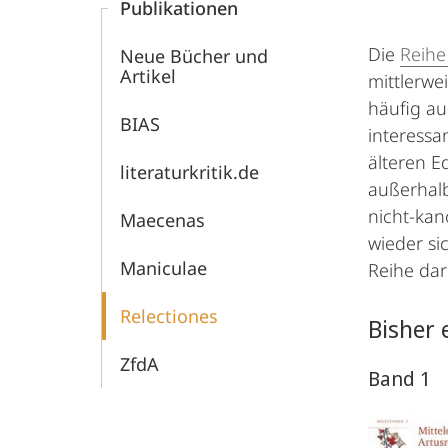
Publikationen
Mittelalters
Die
Reihe 
Neue Bücher und
Artikel
mittlerwe
häufig au
BIAS
interessa
älteren E
literaturkritik.de
außerhalb
nicht-kan
Maecenas
wieder si
Maniculae
Reihe dar
Relectiones
Bisher 
ZfdA
Band 1